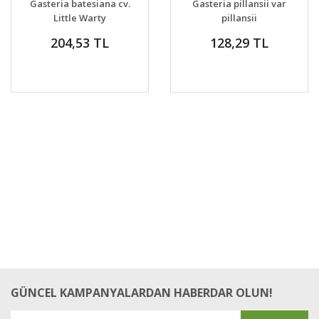
Gasteria batesiana cv.
Gasteria pillansii var
VER
VER
Little Warty
pillansii
204,53 TL
128,29 TL
GÜNCEL KAMPANYALARDAN HABERDAR OLUN!