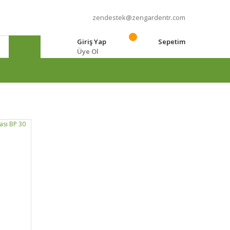
zendestek@zengardentr.com
Giriş Yap
Sepetim
Üye Ol
e