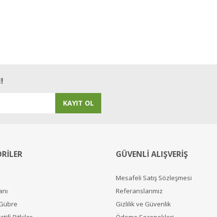
!
KAYIT OL
RİLER
GÜVENLİ ALIŞVERİŞ
Mesafeli Satış Sözleşmesi
anı
Referanslarımız
 Gübre
Gizlilik ve Güvenlik
tifi Bitkiler
Ödeme Seçenekleri