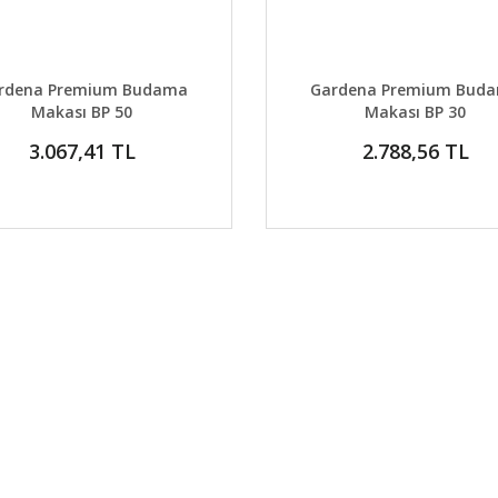
AYLAR
DETAYLAR
GELİNCE HABER VER
GELİNCE H
rdena Premium Budama
Gardena Premium Bud
Makası BP 50
Makası BP 30
3.067,41 TL
2.788,56 TL