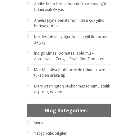
Antike krem kırmızı kontürlü sarmaşık gül
fidanı aşılı 3+ yaş
Amelia Jayne penstemon fidesi çok yıllık
hartwegii ithal
Kordes Jubilee yoğun kokulu gül fidanı aşılı
3+ yaş
İndigo Elması Domatesi Tohumu –
Antosiyanin Zengini Siyah-Mor Domates
Mor Manolya Atalık bezeyle tohumu taze
tüketilen araka tipi
Mary washington Kuşkonmaz tohumu atalık
asparagus seeds
Blog Kategorileri
Genel
Yetiştiricilik bilgileri