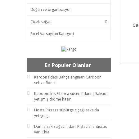
Düğün ve organizasyon
Çiçek soğanı
DET
Ga
Excel Varsayılan Kategori
En Populer Olanlar
Kardon fidesi Bahçe enginarı Cardoon
sebze fidesi
Kaboom İris Sibirica süsen fidanı | Saksıda
yetişmiş dikime hazır
Hosta Pizzazz süpürge çiçeği saksıda
yetişmiş
Damla sakız ağacı fidanı Pistacia lentiscus
var. Chia