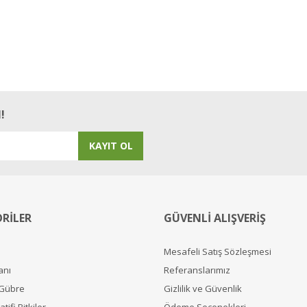
!
KAYIT OL
RİLER
GÜVENLİ ALIŞVERİŞ
Mesafeli Satış Sözleşmesi
anı
Referanslarımız
 Gübre
Gizlilik ve Güvenlik
tifi Bitkiler
Ödeme Seçenekleri