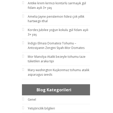
Antike krem kırmızı kontürlü sarmaşık gül
fidanı aşılı 3+ yaş
Amelia Jayne penstemon fidesi çok yıllık
hartwegii ithal
Kordes Jubilee yoğun kokulu gül fidanı aşılı
3+ yaş
İndigo Elması Domatesi Tohumu –
Antosiyanin Zengini Siyah-Mor Domates
Mor Manolya Atalık bezeyle tohumu taze
tüketilen araka tipi
Mary washington Kuşkonmaz tohumu atalık
asparagus seeds
Blog Kategorileri
Genel
Yetiştiricilik bilgileri