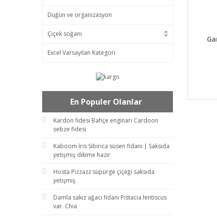
Düğün ve organizasyon
Çiçek soğanı
DET
Ga
Excel Varsayılan Kategori
En Populer Olanlar
Kardon fidesi Bahçe enginarı Cardoon
sebze fidesi
Kaboom İris Sibirica süsen fidanı | Saksıda
yetişmiş dikime hazır
Hosta Pizzazz süpürge çiçeği saksıda
yetişmiş
Damla sakız ağacı fidanı Pistacia lentiscus
var. Chia