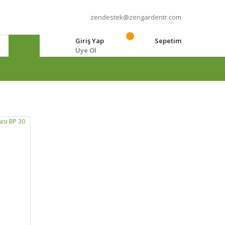
zendestek@zengardentr.com
Giriş Yap
Sepetim
Üye Ol
e