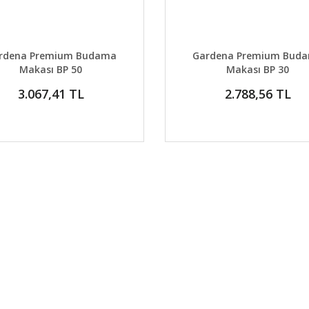
AYLAR
DETAYLAR
GELİNCE HABER VER
GELİNCE H
rdena Premium Budama
Gardena Premium Bud
Makası BP 50
Makası BP 30
3.067,41 TL
2.788,56 TL