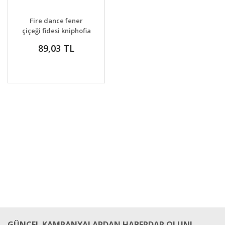
GELİNCE HABER
DETAYLAR
Fire dance fener
VER
çiçeği fidesi kniphofia
uvaria
89,03 TL
GÜNCEL KAMPANYALARDAN HABERDAR OLUN!