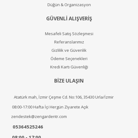
Düğün & Organizasyon
GÜVENLİ ALIŞVERİŞ
Mesafeli Satış Sözleşmesi
Referanslarımız
Gizlilik ve Güvenlik
Ödeme Seçenekleri
Kredi Kartı Güvenliği
BİZE ULAŞIN
Atatürk mah, İzmir Çeşme Cd. No:106, 35430 Urla/İzmir
08:00-17:00 Hafta İçi Hergün Ziyarete Açık
zendestek@zengardentr.com
05364525246
08:00 - 17:00