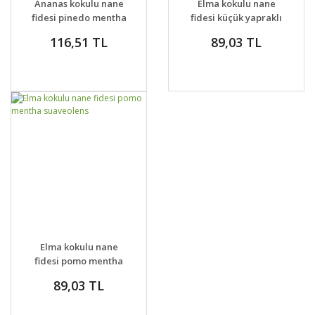
Ananas kokulu nane
Elma kokulu nane
VER
fidesi pinedo mentha
fidesi küçük yapraklı
suaveolens
pomo petite mentha
116,51 TL
89,03 TL
GELİNCE HABER
DETAYLAR
Elma kokulu nane
VER
fidesi pomo mentha
suaveolens
89,03 TL