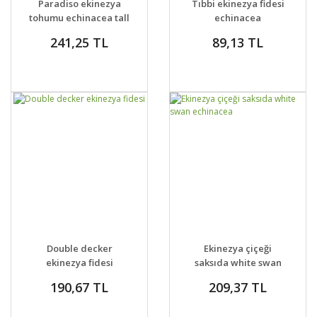
Paradiso ekinezya
Tıbbi ekinezya fidesi
VER
tohumu echinacea tall
echinacea
mix
angustifolia
241,25 TL
89,13 TL
GELİNCE HABER
GELİNCE HABER
DETAYLAR
DETAYLAR
Double decker
Ekinezya çiçeği
VER
VER
ekinezya fidesi
saksıda white swan
echinacea
190,67 TL
209,37 TL