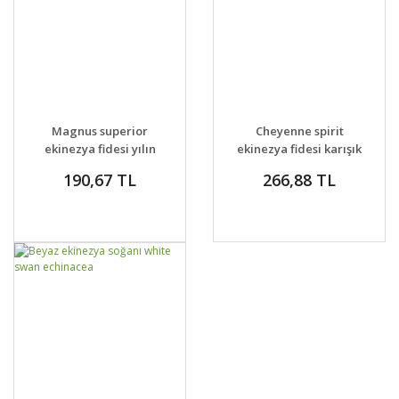
GELİNCE HABER
GELİNCE HABER
DETAYLAR
DETAYLAR
Magnus superior
Cheyenne spirit
VER
VER
ekinezya fidesi yılın
ekinezya fidesi karışık
bitkisi ödüllü
renkler
190,67 TL
266,88 TL