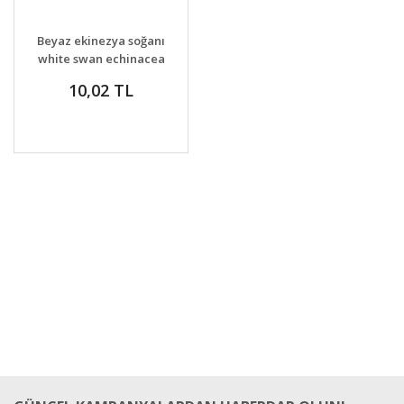
GELİNCE HABER
DETAYLAR
Beyaz ekinezya soğanı
VER
white swan echinacea
10,02 TL