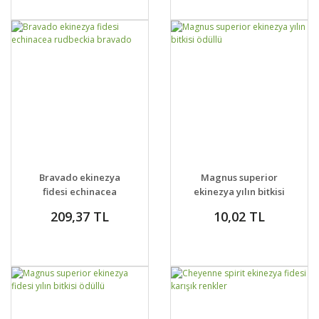
GELİNCE HABER
GELİNCE HABER
DETAYLAR
DETAYLAR
Bravado ekinezya
Magnus superior
VER
VER
fidesi echinacea
ekinezya yılın bitkisi
rudbeckia bravado
ödüllü
209,37 TL
10,02 TL