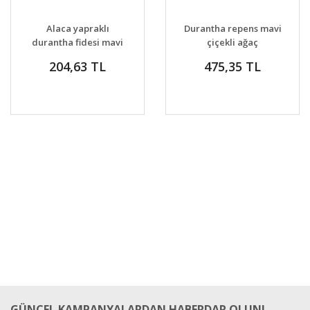
GELİNCE HABER
GELİNCE HABER
DETAYLAR
DETAYLAR
Alaca yapraklı
Durantha repens mavi
VER
VER
durantha fidesi mavi
çiçekli ağaç
çiçekli ağaç
menekşesi güvencin
204,63 TL
475,35 TL
menekşesi
üzümü
GÜNCEL KAMPANYALARDAN HABERDAR OLUN!