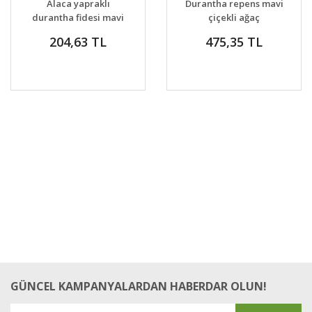
Alaca yapraklı
Durantha repens mavi
VER
VER
durantha fidesi mavi
çiçekli ağaç
çiçekli ağaç
menekşesi güvencin
204,63 TL
475,35 TL
menekşesi
üzümü
GÜNCEL KAMPANYALARDAN HABERDAR OLUN!