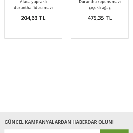
Alaca yapraklı
Durantha repens mavi
VER
VER
durantha fidesi mavi
çiçekli ağaç
çiçekli ağaç
menekşesi güvencin
204,63 TL
475,35 TL
menekşesi
üzümü
GÜNCEL KAMPANYALARDAN HABERDAR OLUN!