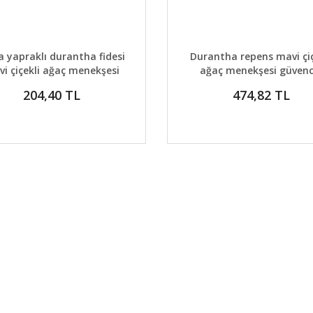
AYLAR
DETAYLAR
GELİNCE HABER VER
GELİNCE H
a yapraklı durantha fidesi
Durantha repens mavi çiç
i çiçekli ağaç menekşesi
ağaç menekşesi güvenc
üzümü
204,40 TL
474,82 TL