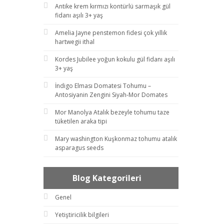
Antike krem kırmızı kontürlü sarmaşık gül
fidanı aşılı 3+ yaş
Amelia Jayne penstemon fidesi çok yıllık
hartwegii ithal
Kordes Jubilee yoğun kokulu gül fidanı aşılı
3+ yaş
İndigo Elması Domatesi Tohumu –
Antosiyanin Zengini Siyah-Mor Domates
Mor Manolya Atalık bezeyle tohumu taze
tüketilen araka tipi
Mary washington Kuşkonmaz tohumu atalık
asparagus seeds
Blog Kategorileri
Genel
Yetiştiricilik bilgileri