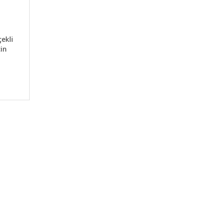
ABER VER
ekli
in