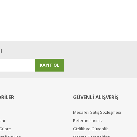
!
KAYIT OL
RİLER
GÜVENLİ ALIŞVERİŞ
Mesafeli Satış Sözleşmesi
anı
Referanslarımız
 Gübre
Gizlilik ve Güvenlik
tifi Bitkiler
Ödeme Seçenekleri