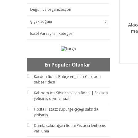
Düğün ve organizasyon
Çiçek soğanı
DET
Alac
mav
Excel Varsayılan Kategori
En Populer Olanlar
Kardon fidesi Bahçe enginarı Cardoon
sebze fidesi
Kaboom İris Sibirica süsen fidanı | Saksıda
yetişmiş dikime hazır
Hosta Pizzazz süpürge çiçeği saksıda
yetişmiş
Damla sakız ağacı fidanı Pistacia lentiscus
var. Chia