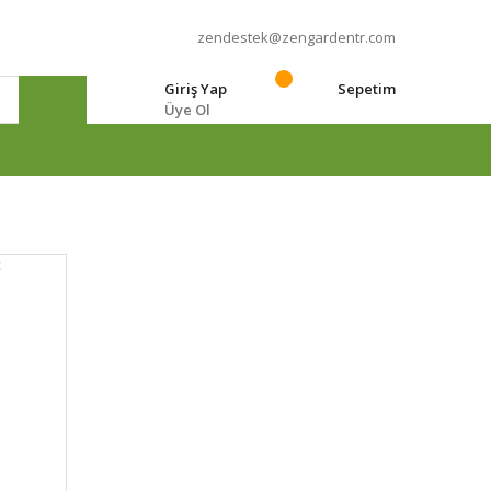
zendestek@zengardentr.com
Giriş Yap
Sepetim
Üye Ol
e