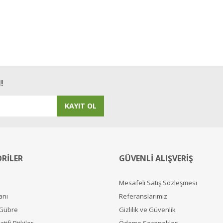
!
KAYIT OL
RİLER
GÜVENLİ ALIŞVERİŞ
Mesafeli Satış Sözleşmesi
anı
Referanslarımız
 Gübre
Gizlilik ve Güvenlik
tifi Bitkiler
Ödeme Seçenekleri