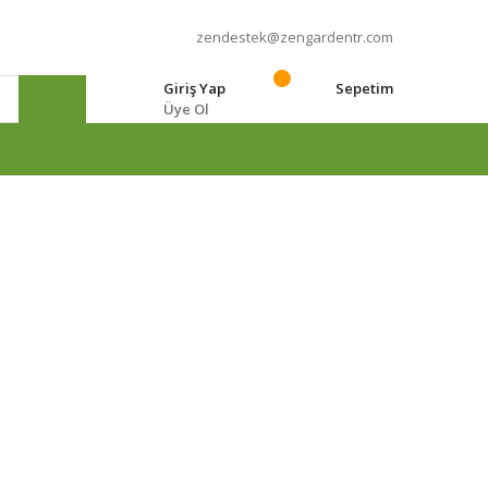
zendestek@zengardentr.com
Giriş Yap
Sepetim
Üye Ol
e