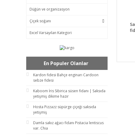
Düğün ve organizasyon
Çiçek soğanı
DET
Sa
fi
Excel Varsayılan Kategori
En Populer Olanlar
Kardon fidesi Bahçe enginarı Cardoon
sebze fidesi
Kaboom İris Sibirica süsen fidanı | Saksıda
yetişmiş dikime hazır
Hosta Pizzazz süpürge çiçeği saksıda
yetişmiş
Damla sakız ağacı fidanı Pistacia lentiscus
var. Chia