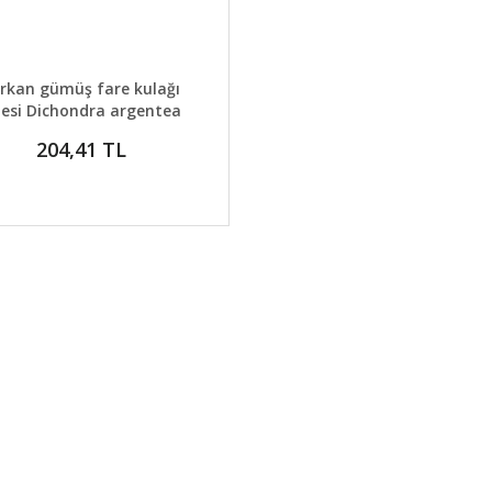
AYLAR
GELİNCE HABER VER
rkan gümüş fare kulağı
desi Dichondra argentea
silver falls
204,41 TL