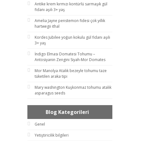
Antike krem kırmızı kontürlü sarmaşık gül
fidanı aşılı 3+ yaş
Amelia Jayne penstemon fidesi çok yıllık
hartwegii ithal
Kordes Jubilee yoğun kokulu gül fidanı aşılı
3+ yaş
İndigo Elması Domatesi Tohumu –
Antosiyanin Zengini Siyah-Mor Domates
Mor Manolya Atalık bezeyle tohumu taze
tüketilen araka tipi
Mary washington Kuşkonmaz tohumu atalık
asparagus seeds
Blog Kategorileri
Genel
Yetiştiricilik bilgileri