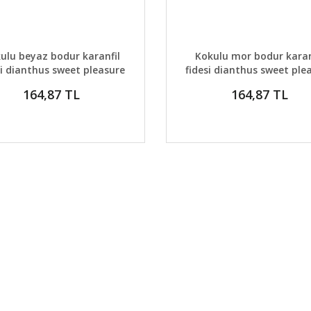
AYLAR
DETAYLAR
GELİNCE HABER VER
GELİNCE H
ulu beyaz bodur karanfil
Kokulu mor bodur karan
si dianthus sweet pleasure
fidesi dianthus sweet ple
white
purple
164,87 TL
164,87 TL