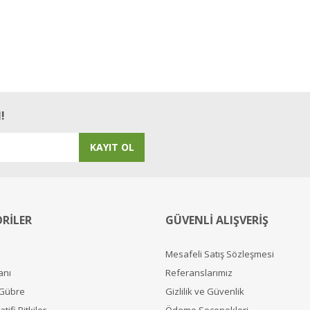
!
KAYIT OL
RİLER
GÜVENLİ ALIŞVERİŞ
Mesafeli Satış Sözleşmesi
anı
Referanslarımız
 Gübre
Gizlilik ve Güvenlik
tifi Bitkiler
Ödeme Seçenekleri