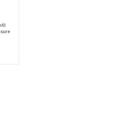
ABER VER
fil
asure