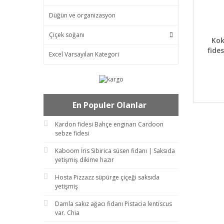
Düğün ve organizasyon
Çiçek soğanı
DET
Kok
fide
Excel Varsayılan Kategori
En Populer Olanlar
Kardon fidesi Bahçe enginarı Cardoon
sebze fidesi
Kaboom İris Sibirica süsen fidanı | Saksıda
yetişmiş dikime hazır
Hosta Pizzazz süpürge çiçeği saksıda
yetişmiş
Damla sakız ağacı fidanı Pistacia lentiscus
var. Chia