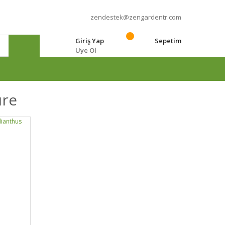
zendestek@zengardentr.com
Giriş Yap
Sepetim
Üye Ol
e
ure