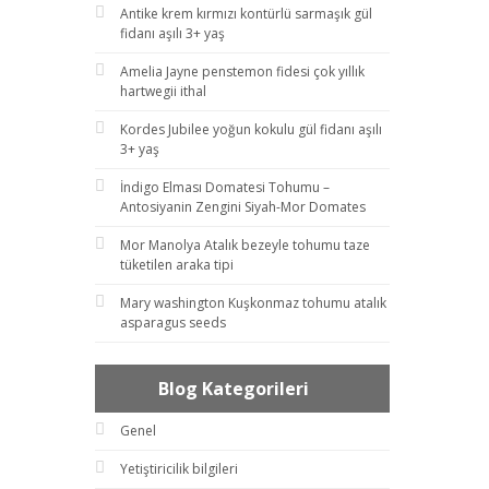
Antike krem kırmızı kontürlü sarmaşık gül
fidanı aşılı 3+ yaş
Amelia Jayne penstemon fidesi çok yıllık
hartwegii ithal
Kordes Jubilee yoğun kokulu gül fidanı aşılı
3+ yaş
İndigo Elması Domatesi Tohumu –
Antosiyanin Zengini Siyah-Mor Domates
Mor Manolya Atalık bezeyle tohumu taze
tüketilen araka tipi
Mary washington Kuşkonmaz tohumu atalık
asparagus seeds
Blog Kategorileri
Genel
Yetiştiricilik bilgileri