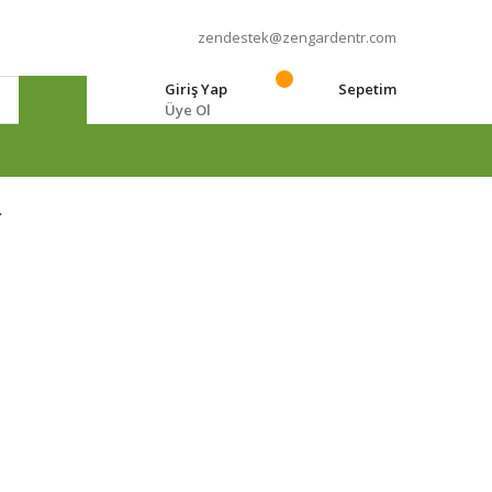
zendestek@zengardentr.com
Giriş Yap
Sepetim
Üye Ol
e
r