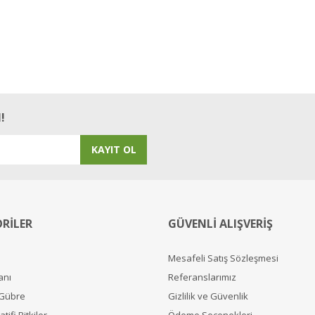
!
KAYIT OL
RİLER
GÜVENLİ ALIŞVERİŞ
Mesafeli Satış Sözleşmesi
anı
Referanslarımız
 Gübre
Gizlilik ve Güvenlik
tifi Bitkiler
Ödeme Seçenekleri