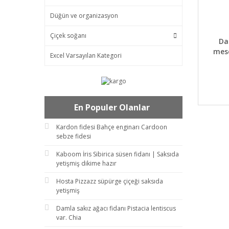
Düğün ve organizasyon
Çiçek soğanı
DET
Da
mes
Excel Varsayılan Kategori
En Populer Olanlar
Kardon fidesi Bahçe enginarı Cardoon
sebze fidesi
Kaboom İris Sibirica süsen fidanı | Saksıda
yetişmiş dikime hazır
Hosta Pizzazz süpürge çiçeği saksıda
yetişmiş
Damla sakız ağacı fidanı Pistacia lentiscus
var. Chia