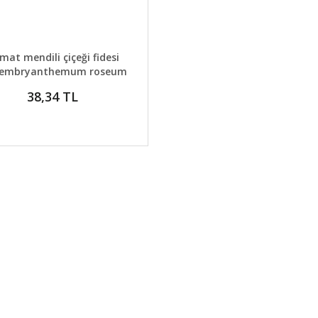
AYLAR
GELİNCE HABER VER
mat mendili çiçeği fidesi
embryanthemum roseum
38,34 TL