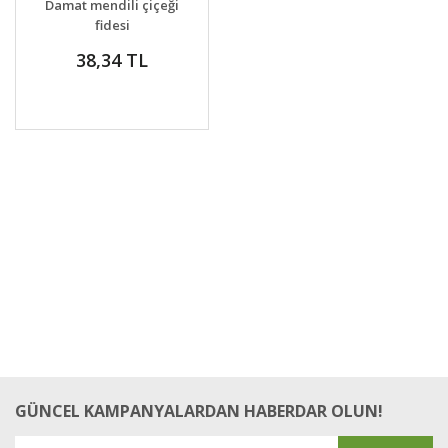
Damat mendili çiçeği
VER
fidesi
mesembryanthemum
38,34 TL
roseum
GÜNCEL KAMPANYALARDAN HABERDAR OLUN!