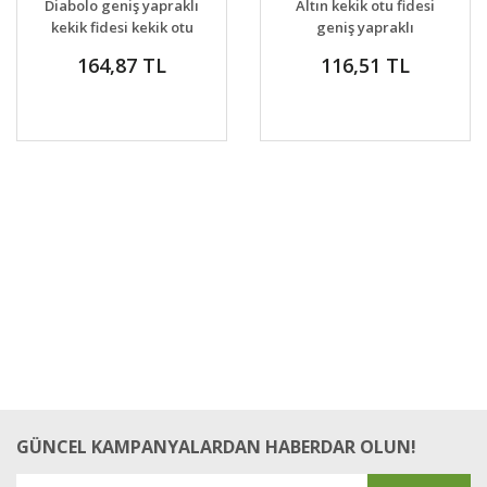
Diabolo geniş yapraklı
Altın kekik otu fidesi
VER
kekik fidesi kekik otu
geniş yapraklı
mercanköşk
mercanköşk
164,87 TL
116,51 TL
origanum
origanum gold
nugget
GÜNCEL KAMPANYALARDAN HABERDAR OLUN!