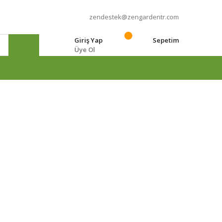
zendestek@zengardentr.com
Giriş Yap
Sepetim
Üye Ol
e