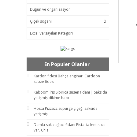
Düğün ve organizasyon
Çiçek soğanı
DET
Excel Varsayılan Kategori
En Populer Olanlar
Kardon fidesi Bahçe enginarı Cardoon
sebze fidesi
Kaboom İris Sibirica süsen fidanı | Saksıda
yetişmiş dikime hazır
Hosta Pizzazz süpürge çiçeği saksıda
yetişmiş
Damla sakız ağacı fidanı Pistacia lentiscus
var. Chia