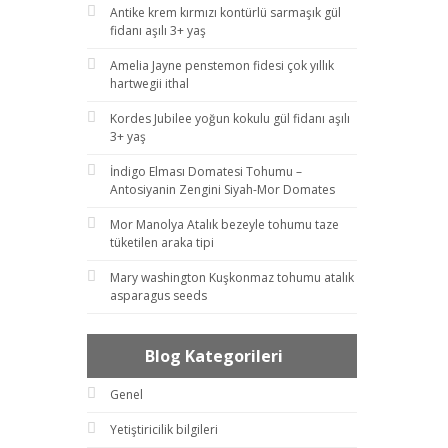
Antike krem kırmızı kontürlü sarmaşık gül
fidanı aşılı 3+ yaş
Amelia Jayne penstemon fidesi çok yıllık
hartwegii ithal
Kordes Jubilee yoğun kokulu gül fidanı aşılı
3+ yaş
İndigo Elması Domatesi Tohumu –
Antosiyanin Zengini Siyah-Mor Domates
Mor Manolya Atalık bezeyle tohumu taze
tüketilen araka tipi
Mary washington Kuşkonmaz tohumu atalık
asparagus seeds
Blog Kategorileri
Genel
Yetiştiricilik bilgileri