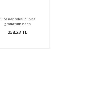
AYLAR
GELİNCE HABER VER
Cüce nar fidesi punica
granatum nana
258,23 TL