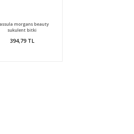
AYLAR
GELİNCE HABER VER
assula morgans beauty
sukulent bitki
394,79 TL