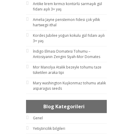
Antike krem kırmızı kontürlü sarmaşık gül
fidanı aşılı 3+ yaş
Amelia Jayne penstemon fidesi çok yıllık
hartwegii ithal
Kordes Jubilee yoğun kokulu gül fidanı aşılı
3+ yaş
İndigo Elması Domatesi Tohumu –
Antosiyanin Zengini Siyah-Mor Domates
Mor Manolya Atalık bezeyle tohumu taze
tüketilen araka tipi
Mary washington Kuşkonmaz tohumu atalık
asparagus seeds
Blog Kategorileri
Genel
Yetiştiricilik bilgileri