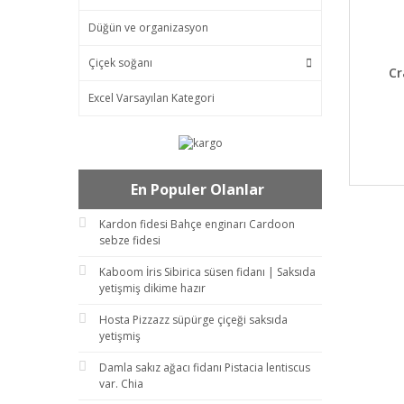
Düğün ve organizasyon
Çiçek soğanı
DET
Cr
Excel Varsayılan Kategori
En Populer Olanlar
Kardon fidesi Bahçe enginarı Cardoon
sebze fidesi
Kaboom İris Sibirica süsen fidanı | Saksıda
yetişmiş dikime hazır
Hosta Pizzazz süpürge çiçeği saksıda
yetişmiş
Damla sakız ağacı fidanı Pistacia lentiscus
var. Chia