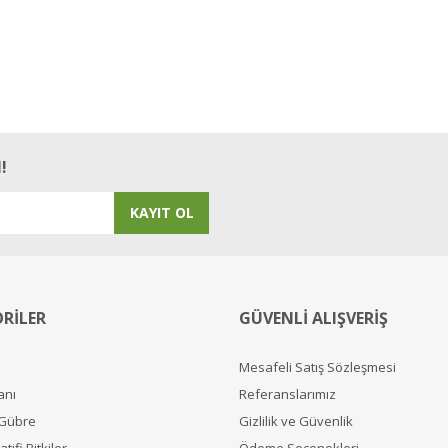
!
KAYIT OL
RİLER
GÜVENLİ ALIŞVERİŞ
Mesafeli Satış Sözleşmesi
anı
Referanslarımız
 Gübre
Gizlilik ve Güvenlik
tifi Bitkiler
Ödeme Seçenekleri