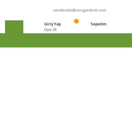
zendestek@zengardentr.com
Giriş Yap
Sepetim
Üye Ol
e