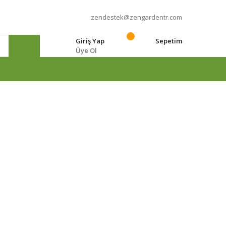
zendestek@zengardentr.com
Giriş Yap
Sepetim
Üye Ol
e