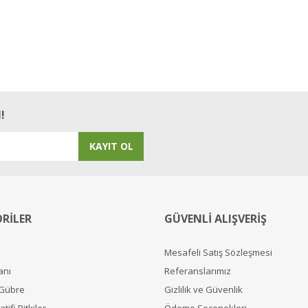
!
KAYIT OL
RİLER
GÜVENLİ ALIŞVERİŞ
Mesafeli Satış Sözleşmesi
anı
Referanslarımız
 Gübre
Gizlilik ve Güvenlik
tifi Bitkiler
Ödeme Seçenekleri