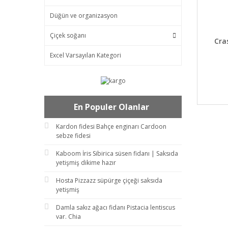
Düğün ve organizasyon
Çiçek soğanı
DET
Cra
Excel Varsayılan Kategori
En Populer Olanlar
Kardon fidesi Bahçe enginarı Cardoon
sebze fidesi
Kaboom İris Sibirica süsen fidanı | Saksıda
yetişmiş dikime hazır
Hosta Pizzazz süpürge çiçeği saksıda
yetişmiş
Damla sakız ağacı fidanı Pistacia lentiscus
var. Chia