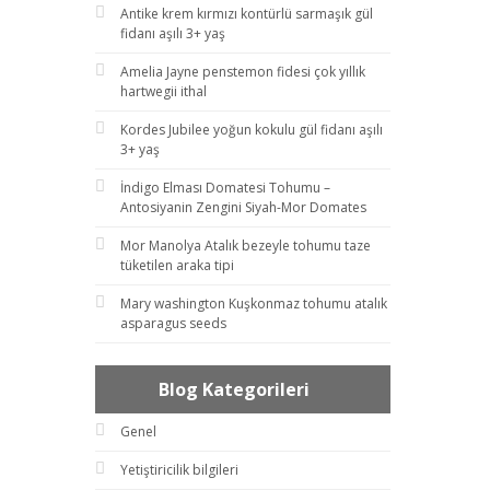
Antike krem kırmızı kontürlü sarmaşık gül
fidanı aşılı 3+ yaş
Amelia Jayne penstemon fidesi çok yıllık
hartwegii ithal
Kordes Jubilee yoğun kokulu gül fidanı aşılı
3+ yaş
İndigo Elması Domatesi Tohumu –
Antosiyanin Zengini Siyah-Mor Domates
Mor Manolya Atalık bezeyle tohumu taze
tüketilen araka tipi
Mary washington Kuşkonmaz tohumu atalık
asparagus seeds
Blog Kategorileri
Genel
Yetiştiricilik bilgileri