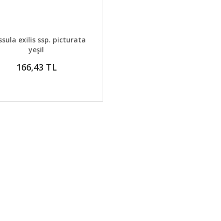
AYLAR
GELİNCE HABER VER
ssula exilis ssp. picturata
yeşil
166,43 TL