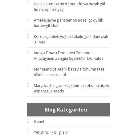
Antike krem kırmızı kontürlü sarmaşık gül
fidanı aşılı 3+ yaş
Amelia Jayne penstemon fidesi çok yıllık
hartwegii ithal
Kordes Jubilee yoğun kokulu gül fidanı aşılı
3+ yaş
İndigo Elması Domatesi Tohumu –
Antosiyanin Zengini Siyah-Mor Domates
Mor Manolya Atalık bezeyle tohumu taze
tüketilen araka tipi
Mary washington Kuşkonmaz tohumu atalık
asparagus seeds
Blog Kategorileri
Genel
Yetiştiricilik bilgileri