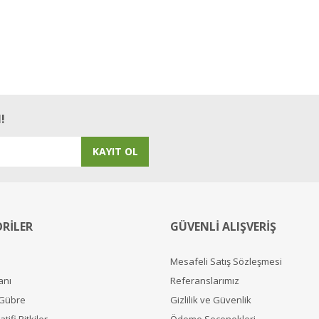
!
KAYIT OL
RİLER
GÜVENLİ ALIŞVERİŞ
Mesafeli Satış Sözleşmesi
anı
Referanslarımız
 Gübre
Gizlilik ve Güvenlik
tifi Bitkiler
Ödeme Seçenekleri