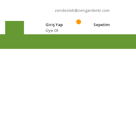
zendestek@zengardentr.com
Giriş Yap
Sepetim
Üye Ol
e