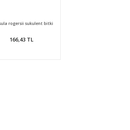
AYLAR
GELİNCE HABER VER
ula rogersii sukulent bitki
166,43 TL