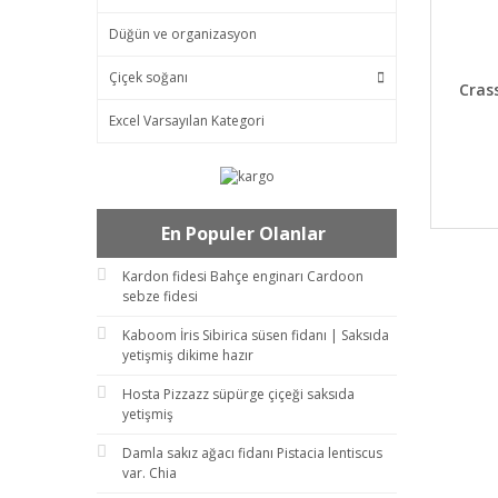
Düğün ve organizasyon
Çiçek soğanı
DET
Crass
Excel Varsayılan Kategori
En Populer Olanlar
Kardon fidesi Bahçe enginarı Cardoon
sebze fidesi
Kaboom İris Sibirica süsen fidanı | Saksıda
yetişmiş dikime hazır
Hosta Pizzazz süpürge çiçeği saksıda
yetişmiş
Damla sakız ağacı fidanı Pistacia lentiscus
var. Chia