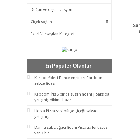
Düğün ve organizasyon
Çiçek soğanı
DET
Sa
Excel Varsayılan Kategori
En Populer Olanlar
Kardon fidesi Bahçe enginarı Cardoon
sebze fidesi
Kaboom İris Sibirica süsen fidanı | Saksıda
yetişmiş dikime hazır
Hosta Pizzazz süpürge çiçeği saksıda
yetişmiş
Damla sakız ağacı fidanı Pistacia lentiscus
var. Chia