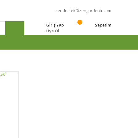
zendestek@zengardentr.com
Giriş Yap
Sepetim
Üye Ol
e