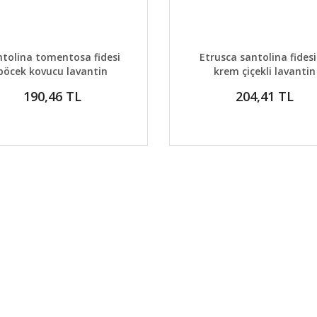
AYLAR
DETAYLAR
GELİNCE HABER VER
GELİNCE H
ntolina tomentosa fidesi
Etrusca santolina fidesi 
böcek kovucu lavantin
krem çiçekli lavantin
190,46 TL
204,41 TL