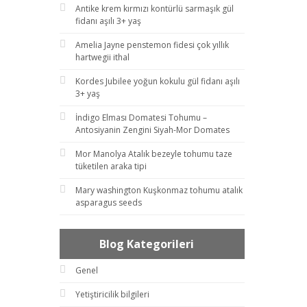
Antike krem kırmızı kontürlü sarmaşık gül
fidanı aşılı 3+ yaş
Amelia Jayne penstemon fidesi çok yıllık
hartwegii ithal
Kordes Jubilee yoğun kokulu gül fidanı aşılı
3+ yaş
İndigo Elması Domatesi Tohumu –
Antosiyanin Zengini Siyah-Mor Domates
Mor Manolya Atalık bezeyle tohumu taze
tüketilen araka tipi
Mary washington Kuşkonmaz tohumu atalık
asparagus seeds
Blog Kategorileri
Genel
Yetiştiricilik bilgileri