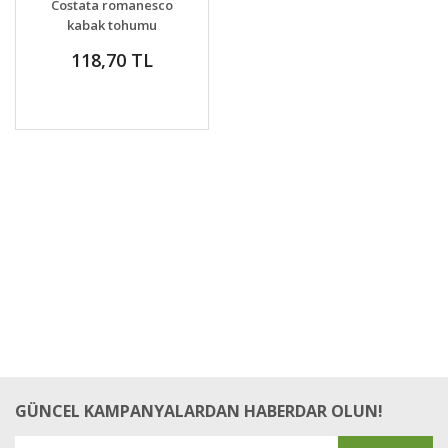
Costata romanesco
kabak tohumu
geleneksel italyan
118,70 TL
kabağı
GÜNCEL KAMPANYALARDAN HABERDAR OLUN!