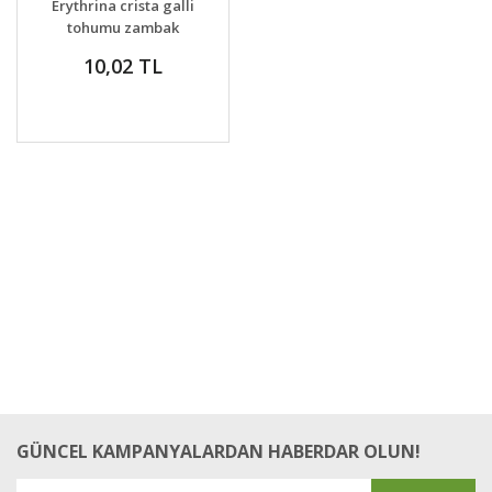
Erythrina crista galli
VER
tohumu zambak
çiçekli mercan ağacı
10,02 TL
GÜNCEL KAMPANYALARDAN HABERDAR OLUN!