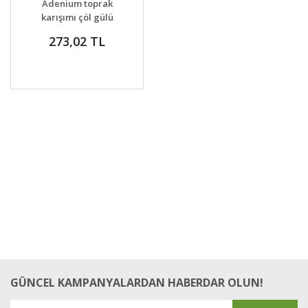
Adenium toprak
karışımı çöl gülü
bitkilerine özel toprak
273,02 TL
karışımı 5 litre
GÜNCEL KAMPANYALARDAN HABERDAR OLUN!