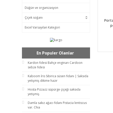
Düğün ve organizasyon
Çiçek soğanı
DET
Port
p
Excel Varsayılan Kategori
En Populer Olanlar
Kardon fidesi Bahçe enginarı Cardoon
sebze fidesi
Kaboom İris Sibirica süsen fidanı | Saksıda
yetişmiş dikime hazır
Hosta Pizzazz süpürge çiçeği saksıda
yetişmiş
Damla sakız ağacı fidanı Pistacia lentiscus
var. Chia