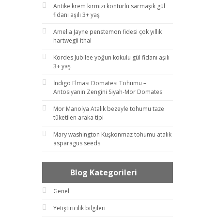
Antike krem kırmızı kontürlü sarmaşık gül
fidanı aşılı 3+ yaş
Amelia Jayne penstemon fidesi çok yıllık
hartwegii ithal
Kordes Jubilee yoğun kokulu gül fidanı aşılı
3+ yaş
İndigo Elması Domatesi Tohumu –
Antosiyanin Zengini Siyah-Mor Domates
Mor Manolya Atalık bezeyle tohumu taze
tüketilen araka tipi
Mary washington Kuşkonmaz tohumu atalık
asparagus seeds
Blog Kategorileri
Genel
Yetiştiricilik bilgileri