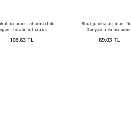
AYLAR
DETAYLAR
GELİNCE HABER VER
GELİNCE H
akal acı biber tohumu chili
Bhut jolokia acı biber fi
epper fatalii hot citrus
Dünyanın en acı biber
106,83 TL
89,03 TL