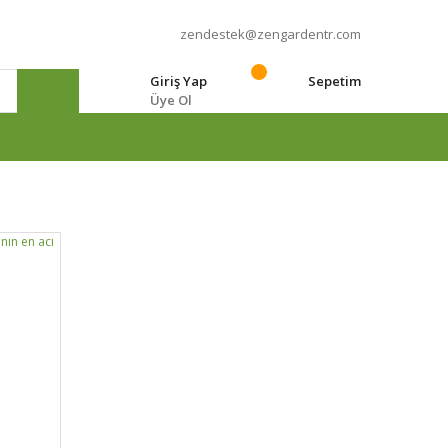
zendestek@zengardentr.com
Giriş Yap
Sepetim
Üye Ol
e