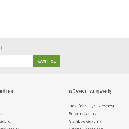
!
KAYIT OL
RİLER
GÜVENLİ ALIŞVERİŞ
Mesafeli Satış Sözleşmesi
anı
Referanslarımız
 Gübre
Gizlilik ve Güvenlik
tifi Bitkiler
Ödeme Seçenekleri