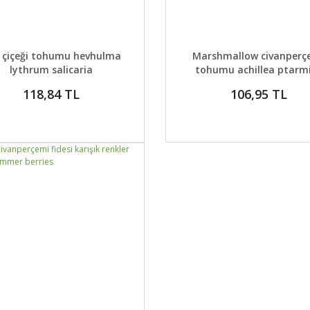
AYLAR
SEPETE EKLE
DETAYLAR
SEPETE
 çiçeği tohumu hevhulma
Marshmallow civanperç
lythrum salicaria
tohumu achillea ptarm
118,84 TL
106,95 TL