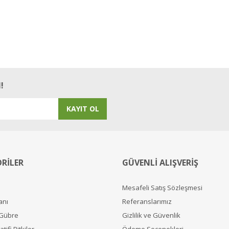
!
KAYIT OL
RİLER
GÜVENLİ ALIŞVERİŞ
Mesafeli Satış Sözleşmesi
anı
Referanslarımız
 Gübre
Gizlilik ve Güvenlik
tifi Bitkiler
Ödeme Seçenekleri