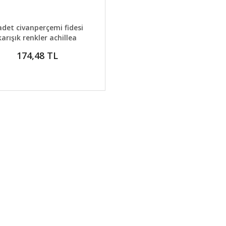
AYLAR
GELİNCE HABER VER
adet civanperçemi fidesi
karışık renkler achillea
summer berries
174,48 TL