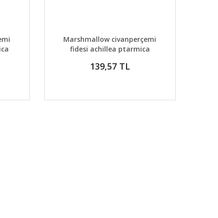
 EKLE
DETAYLAR
GELİNCE HABER VER
emi
Marshmallow civanperçemi
ica
fidesi achillea ptarmica
139,57 TL