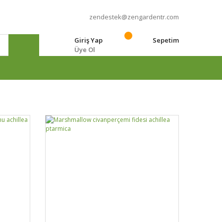
zendestek@zengardentr.com
Giriş Yap
Sepetim
Üye Ol
e