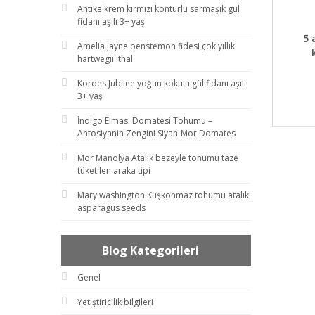
Antike krem kırmızı kontürlü sarmaşık gül
fidanı aşılı 3+ yaş
DET
5 
Amelia Jayne penstemon fidesi çok yıllık
hartwegii ithal
Kordes Jubilee yoğun kokulu gül fidanı aşılı
3+ yaş
İndigo Elması Domatesi Tohumu –
Antosiyanin Zengini Siyah-Mor Domates
Mor Manolya Atalık bezeyle tohumu taze
tüketilen araka tipi
Mary washington Kuşkonmaz tohumu atalık
asparagus seeds
Blog Kategorileri
Genel
Yetiştiricilik bilgileri