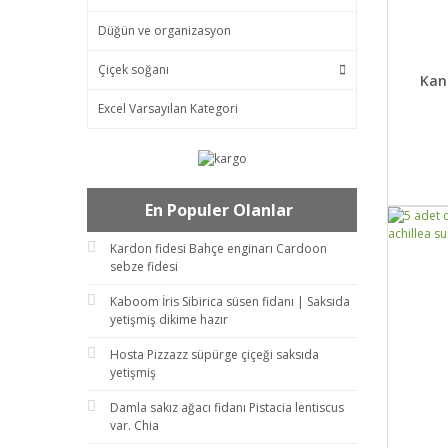
Düğün ve organizasyon
Çiçek soğanı
DET
Kan
Excel Varsayılan Kategori
En Populer Olanlar
Kardon fidesi Bahçe enginarı Cardoon
sebze fidesi
Kaboom İris Sibirica süsen fidanı | Saksıda
yetişmiş dikime hazır
Hosta Pizzazz süpürge çiçeği saksıda
yetişmiş
Damla sakız ağacı fidanı Pistacia lentiscus
var. Chia