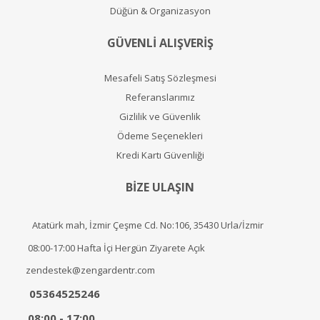
Düğün & Organizasyon
GÜVENLİ ALIŞVERİŞ
Mesafeli Satış Sözleşmesi
Referanslarımız
Gizlilik ve Güvenlik
Ödeme Seçenekleri
Kredi Kartı Güvenliği
BİZE ULAŞIN
Atatürk mah, İzmir Çeşme Cd. No:106, 35430 Urla/İzmir
08:00-17:00 Hafta İçi Hergün Ziyarete Açık
zendestek@zengardentr.com
05364525246
08:00 - 17:00