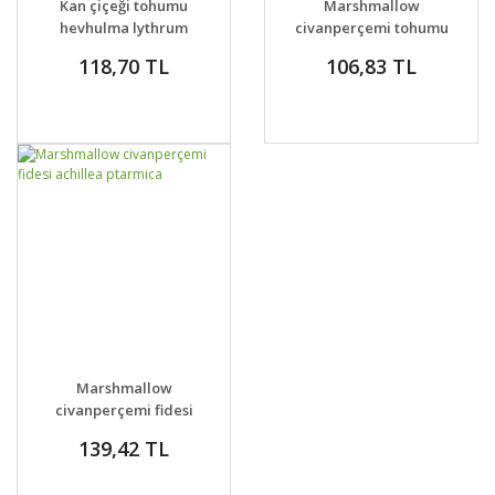
Kan çiçeği tohumu
Marshmallow
hevhulma lythrum
civanperçemi tohumu
salicaria
achillea ptarmica
118,70 TL
106,83 TL
GELİNCE HABER
DETAYLAR
Marshmallow
VER
civanperçemi fidesi
achillea ptarmica
139,42 TL