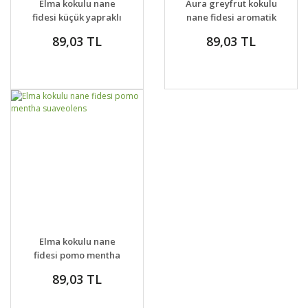
Elma kokulu nane
Aura greyfrut kokulu
VER
VER
fidesi küçük yapraklı
nane fidesi aromatik
pomo petite mentha
baharat serisi
89,03 TL
89,03 TL
GELİNCE HABER
DETAYLAR
Elma kokulu nane
VER
fidesi pomo mentha
suaveolens
89,03 TL