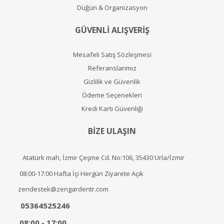
Düğün & Organizasyon
GÜVENLİ ALIŞVERİŞ
Mesafeli Satış Sözleşmesi
Referanslarımız
Gizlilik ve Güvenlik
Ödeme Seçenekleri
Kredi Kartı Güvenliği
BİZE ULAŞIN
Atatürk mah, İzmir Çeşme Cd. No:106, 35430 Urla/İzmir
08:00-17:00 Hafta İçi Hergün Ziyarete Açık
zendestek@zengardentr.com
05364525246
08:00 - 17:00