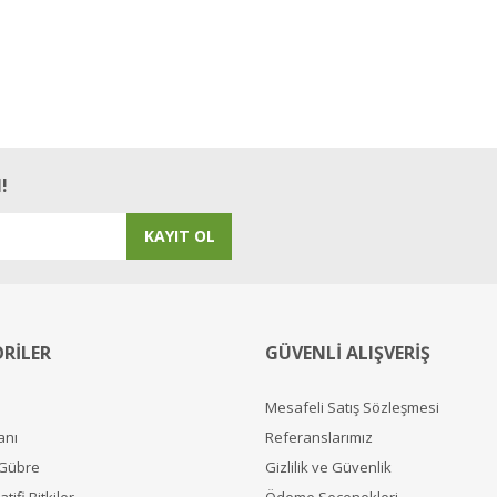
!
KAYIT OL
RİLER
GÜVENLİ ALIŞVERİŞ
Mesafeli Satış Sözleşmesi
anı
Referanslarımız
 Gübre
Gizlilik ve Güvenlik
tifi Bitkiler
Ödeme Seçenekleri