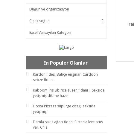
Düğün ve organizasyon
Çiçek soğanı
DET
İra
Excel Varsayılan Kategori
En Populer Olanlar
Kardon fidesi Bahçe enginarı Cardoon
sebze fidesi
Kaboom İris Sibirica süsen fidanı | Saksıda
yetişmiş dikime hazır
Hosta Pizzazz süpürge çiçeği saksıda
yetişmiş
Damla sakız ağacı fidanı Pistacia lentiscus
var. Chia