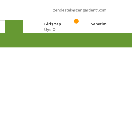
zendestek@zengardentr.com
Giriş Yap
Sepetim
Üye Ol
e