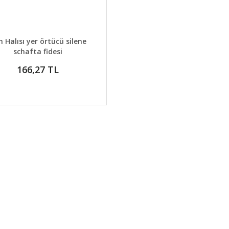
AYLAR
GELİNCE HABER VER
n Halısı yer örtücü silene
schafta fidesi
166,27 TL