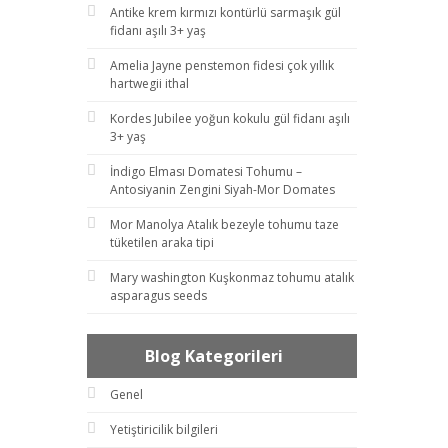
Antike krem kırmızı kontürlü sarmaşık gül
fidanı aşılı 3+ yaş
Amelia Jayne penstemon fidesi çok yıllık
hartwegii ithal
Kordes Jubilee yoğun kokulu gül fidanı aşılı
3+ yaş
İndigo Elması Domatesi Tohumu –
Antosiyanin Zengini Siyah-Mor Domates
Mor Manolya Atalık bezeyle tohumu taze
tüketilen araka tipi
Mary washington Kuşkonmaz tohumu atalık
asparagus seeds
Blog Kategorileri
Genel
Yetiştiricilik bilgileri