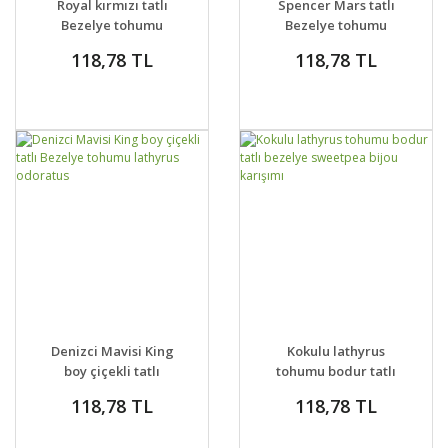
Royal kırmızı tatlı
Spencer Mars tatlı
Bezelye tohumu
Bezelye tohumu
lathyrus odoratus
lathyrus odoratus
118,78 TL
118,78 TL
royal crimson
DETAYLAR
SEPETE EKLE
DETAYLAR
SEPETE EKLE
Denizci Mavisi King
Kokulu lathyrus
boy çiçekli tatlı
tohumu bodur tatlı
Bezelye tohumu
bezelye sweetpea
118,78 TL
118,78 TL
lathyrus odoratus
bijou karışımı