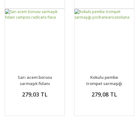
GELİNCE HABER
GELİNCE HABER
DETAYLAR
DETAYLAR
Sarı acem borusu
Kokulu pembe
VER
VER
sarmaşık fidanı
trompet sarmaşığı
campsis radicans
podranearicasoliana
279,03 TL
279,08 TL
flava