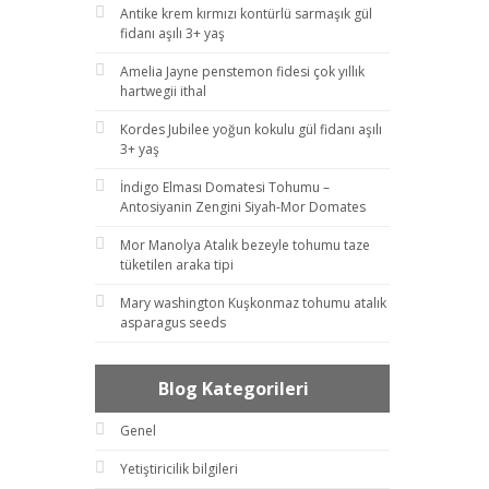
Antike krem kırmızı kontürlü sarmaşık gül
fidanı aşılı 3+ yaş
Amelia Jayne penstemon fidesi çok yıllık
hartwegii ithal
Kordes Jubilee yoğun kokulu gül fidanı aşılı
3+ yaş
İndigo Elması Domatesi Tohumu –
Antosiyanin Zengini Siyah-Mor Domates
Mor Manolya Atalık bezeyle tohumu taze
tüketilen araka tipi
Mary washington Kuşkonmaz tohumu atalık
asparagus seeds
Blog Kategorileri
Genel
Yetiştiricilik bilgileri