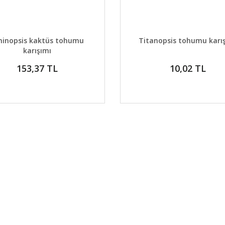
AYLAR
SEPETE EKLE
DETAYLAR
GELİNCE H
hinopsis kaktüs tohumu
Titanopsis tohumu karı
karışımı
153,37 TL
10,02 TL