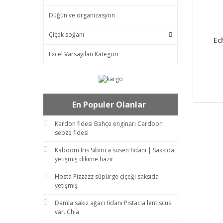
Düğün ve organizasyon
Çiçek soğanı
DET
Ec
Excel Varsayılan Kategori
En Populer Olanlar
Kardon fidesi Bahçe enginarı Cardoon
sebze fidesi
Kaboom İris Sibirica süsen fidanı | Saksıda
yetişmiş dikime hazır
Hosta Pizzazz süpürge çiçeği saksıda
yetişmiş
Damla sakız ağacı fidanı Pistacia lentiscus
var. Chia