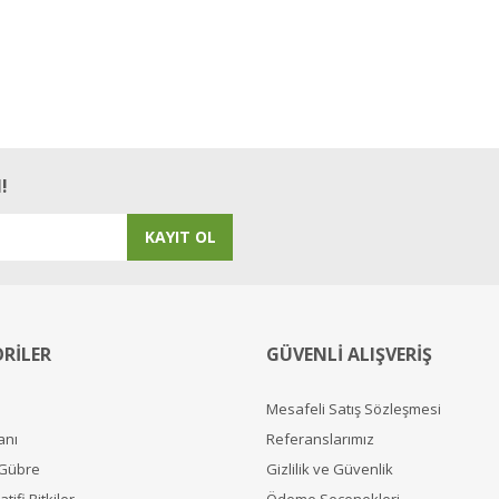
!
KAYIT OL
RİLER
GÜVENLİ ALIŞVERİŞ
Mesafeli Satış Sözleşmesi
anı
Referanslarımız
 Gübre
Gizlilik ve Güvenlik
tifi Bitkiler
Ödeme Seçenekleri