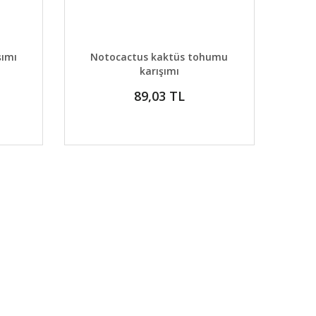
DETAYLAR
ABER VER
GELİNCE HABER VER
şımı
Notocactus kaktüs tohumu
karışımı
89,03 TL