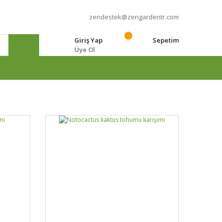
zendestek@zengardentr.com
Giriş Yap
Sepetim
Üye Ol
e