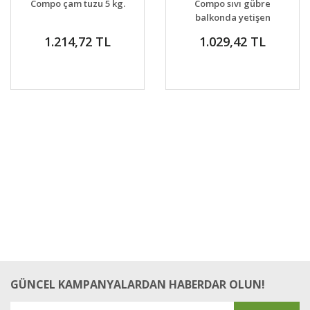
Compo çam tuzu 5 kg.
Compo sıvı gübre
VER
VER
balkonda yetişen
çiçekli saksı bitkileri
1.214,72 TL
1.029,42 TL
için özel 1.3 LİTRE
GÜNCEL KAMPANYALARDAN HABERDAR OLUN!