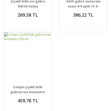
Çiçekli bitki sıvı gübre
Akıllı gübre osmocote
500 ml Genta
exact 8-9 aylık 15-9-
12-2MgO+TE
269,58 TL
386,22 TL
GELİNCE HABER
DETAYLAR
Compo çiçekli bitki
VER
gübresi sıvı konsantre
500 ml.
459,78 TL