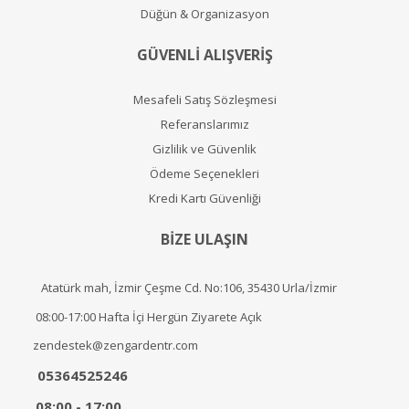
Düğün & Organizasyon
GÜVENLİ ALIŞVERİŞ
Mesafeli Satış Sözleşmesi
Referanslarımız
Gizlilik ve Güvenlik
Ödeme Seçenekleri
Kredi Kartı Güvenliği
BİZE ULAŞIN
Atatürk mah, İzmir Çeşme Cd. No:106, 35430 Urla/İzmir
08:00-17:00 Hafta İçi Hergün Ziyarete Açık
zendestek@zengardentr.com
05364525246
08:00 - 17:00