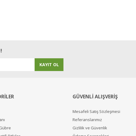
!
KAYIT OL
RİLER
GÜVENLİ ALIŞVERİŞ
Mesafeli Satış Sözleşmesi
anı
Referanslarımız
 Gübre
Gizlilik ve Güvenlik
tifi Bitkiler
Ödeme Seçenekleri