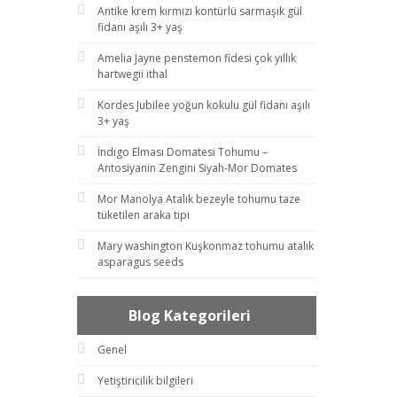
Antike krem kırmızı kontürlü sarmaşık gül
fidanı aşılı 3+ yaş
Amelia Jayne penstemon fidesi çok yıllık
hartwegii ithal
Kordes Jubilee yoğun kokulu gül fidanı aşılı
3+ yaş
İndigo Elması Domatesi Tohumu –
Antosiyanin Zengini Siyah-Mor Domates
Mor Manolya Atalık bezeyle tohumu taze
tüketilen araka tipi
Mary washington Kuşkonmaz tohumu atalık
asparagus seeds
Blog Kategorileri
Genel
Yetiştiricilik bilgileri