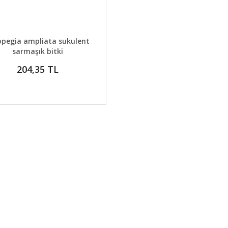
AYLAR
GELİNCE HABER VER
opegia ampliata sukulent
sarmaşık bitki
204,35 TL