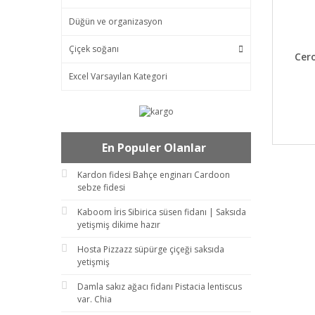
Düğün ve organizasyon
Çiçek soğanı
DET
Cer
Excel Varsayılan Kategori
En Populer Olanlar
Kardon fidesi Bahçe enginarı Cardoon
sebze fidesi
Kaboom İris Sibirica süsen fidanı | Saksıda
yetişmiş dikime hazır
Hosta Pizzazz süpürge çiçeği saksıda
yetişmiş
Damla sakız ağacı fidanı Pistacia lentiscus
var. Chia