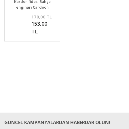
Kardon fidesi Bahçe
enginarı Cardoon
sebze fidesi
10
170,00 TL
%
153,00
İNDİ
TL
GÜNCEL KAMPANYALARDAN HABERDAR OLUN!