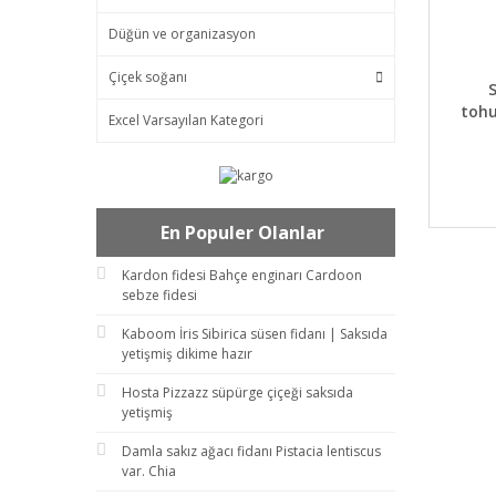
Düğün ve organizasyon
Çiçek soğanı
DET
tohu
Excel Varsayılan Kategori
En Populer Olanlar
Kardon fidesi Bahçe enginarı Cardoon
sebze fidesi
Kaboom İris Sibirica süsen fidanı | Saksıda
yetişmiş dikime hazır
Hosta Pizzazz süpürge çiçeği saksıda
yetişmiş
Damla sakız ağacı fidanı Pistacia lentiscus
var. Chia