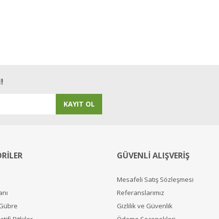
!
KAYIT OL
RİLER
GÜVENLİ ALIŞVERİŞ
Mesafeli Satış Sözleşmesi
anı
Referanslarımız
 Gübre
Gizlilik ve Güvenlik
tifi Bitkiler
Ödeme Seçenekleri