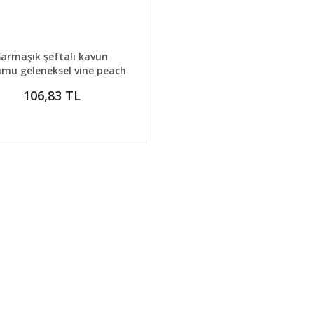
AYLAR
GELİNCE HABER VER
Sarmaşık şeftali kavun
mu geleneksel vine peach
turşuluk
106,83 TL