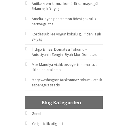
Antike krem kırmızı kontürlü sarmaşık gül
fidanı aşılı 3+ yaş
Amelia Jayne penstemon fidesi çok yıllık
hartwegii ithal
Kordes Jubilee yoğun kokulu gül fidanı aşılı
3+ yaş
İndigo Elması Domatesi Tohumu –
Antosiyanin Zengini Siyah-Mor Domates
Mor Manolya Atalık bezeyle tohumu taze
tüketilen araka tipi
Mary washington Kuşkonmaz tohumu atalık
asparagus seeds
Blog Kategorileri
Genel
Yetiştiricilik bilgileri