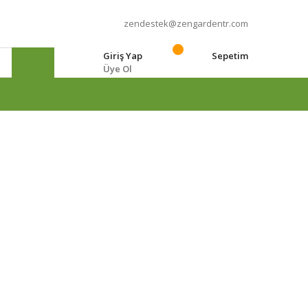
zendestek@zengardentr.com
Giriş Yap
Sepetim
Üye Ol
e