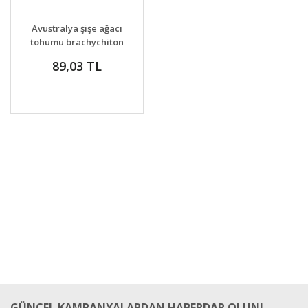
GELİNCE HABER
DETAYLAR
Avustralya şişe ağacı
VER
tohumu brachychiton
rupestre bottle tree
89,03 TL
GÜNCEL KAMPANYALARDAN HABERDAR OLUN!