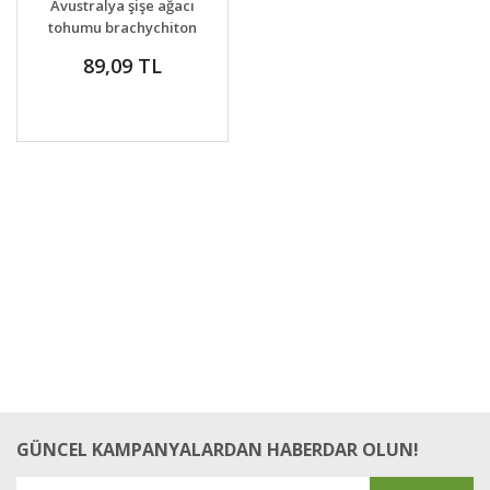
Avustralya şişe ağacı
VER
tohumu brachychiton
rupestre bottle tree
89,09 TL
GÜNCEL KAMPANYALARDAN HABERDAR OLUN!