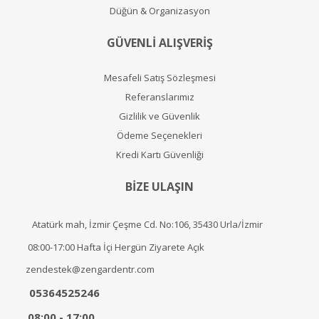
Düğün & Organizasyon
GÜVENLİ ALIŞVERİŞ
Mesafeli Satış Sözleşmesi
Referanslarımız
Gizlilik ve Güvenlik
Ödeme Seçenekleri
Kredi Kartı Güvenliği
BİZE ULAŞIN
Atatürk mah, İzmir Çeşme Cd. No:106, 35430 Urla/İzmir
08:00-17:00 Hafta İçi Hergün Ziyarete Açık
zendestek@zengardentr.com
05364525246
08:00 - 17:00