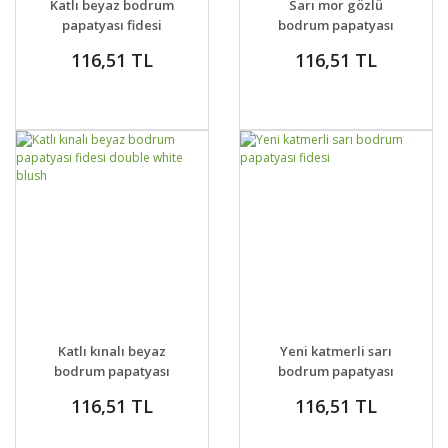
Katlı beyaz bodrum
Sarı mor gözlü
VER
VER
papatyası fidesi
bodrum papatyası
double clear white
fidesi yellow purple
116,51 TL
116,51 TL
eye
GELİNCE HABER
GELİNCE HABER
DETAYLAR
DETAYLAR
Katlı kınalı beyaz
Yeni katmerli sarı
VER
VER
bodrum papatyası
bodrum papatyası
fidesi double white
fidesi
116,51 TL
116,51 TL
blush