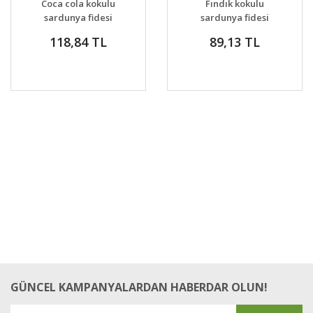
Coca cola kokulu
Fındık kokulu
VER
VER
sardunya fidesi
sardunya fidesi
sivrisinek kovucu
sivrisinek kovucu
118,84 TL
89,13 TL
pelargonium odorata
pelargonium odorata
cola
hazelnut
GÜNCEL KAMPANYALARDAN HABERDAR OLUN!