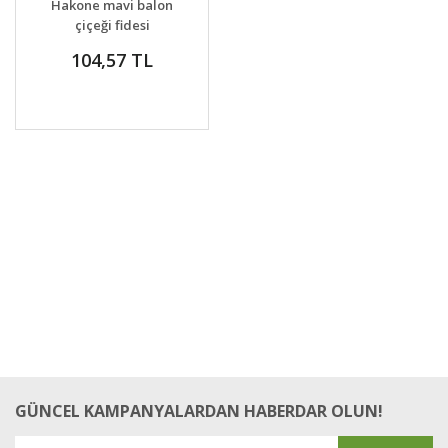
Hakone mavi balon
VER
çiçeği fidesi
platycodon
104,57 TL
grandyflora
GÜNCEL KAMPANYALARDAN HABERDAR OLUN!