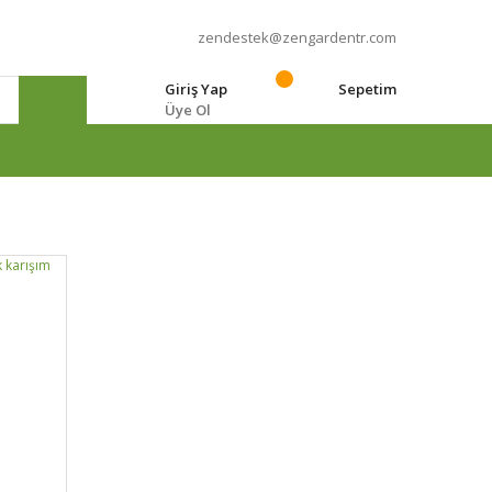
zendestek@zengardentr.com
Giriş Yap
Sepetim
Üye Ol
e