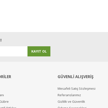
!
KAYIT OL
RİLER
GÜVENLİ ALIŞVERİŞ
Mesafeli Satış Sözleşmesi
anı
Referanslarımız
 Gübre
Gizlilik ve Güvenlik
tifi Bitkiler
Ödeme Seçenekleri