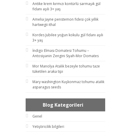
Antike krem kırmızı kontürlü sarmaşık gül
fidanı aşılı 3+ yaş
Amelia Jayne penstemon fidesi çok yıllık
hartwegii ithal
Kordes Jubilee yoğun kokulu gül fidanı aşılı
3+ yaş
İndigo Elması Domatesi Tohumu –
Antosiyanin Zengini Siyah-Mor Domates
Mor Manolya Atalık bezeyle tohumu taze
tüketilen araka tipi
Mary washington Kuşkonmaz tohumu atalık
asparagus seeds
Blog Kategorileri
Genel
Yetiştiricilik bilgileri