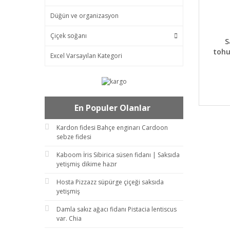
Düğün ve organizasyon
Çiçek soğanı
DET
S
tohu
Excel Varsayılan Kategori
En Populer Olanlar
Kardon fidesi Bahçe enginarı Cardoon
sebze fidesi
Kaboom İris Sibirica süsen fidanı | Saksıda
yetişmiş dikime hazır
Hosta Pizzazz süpürge çiçeği saksıda
yetişmiş
Damla sakız ağacı fidanı Pistacia lentiscus
var. Chia