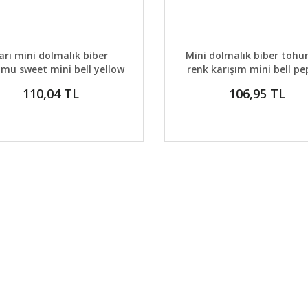
AYLAR
DETAYLAR
GELİNCE HABER VER
GELİNCE H
arı mini dolmalık biber
Mini dolmalık biber toh
mu sweet mini bell yellow
renk karışım mini bell pe
pepper
mix
110,04 TL
106,95 TL