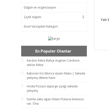
Düğün ve organizasyon
Çiçek soğanı
DET
Yalı 
Excel Varsayılan Kategori
En Populer Olanlar
Kardon fidesi Bahçe enginarı Cardoon
sebze fidesi
Kaboom İris Sibirica süsen fidanı | Saksıda
yetişmiş dikime hazır
Hosta Pizzazz süpürge çiçeği saksıda
yetişmiş
Damla sakız ağacı fidanı Pistacia lentiscus
var. Chia