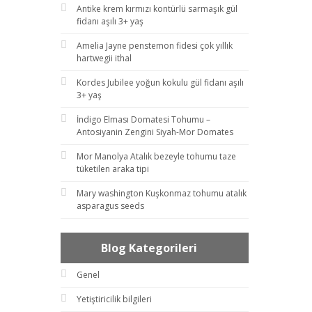
Antike krem kırmızı kontürlü sarmaşık gül
fidanı aşılı 3+ yaş
Amelia Jayne penstemon fidesi çok yıllık
hartwegii ithal
Kordes Jubilee yoğun kokulu gül fidanı aşılı
3+ yaş
İndigo Elması Domatesi Tohumu –
Antosiyanin Zengini Siyah-Mor Domates
Mor Manolya Atalık bezeyle tohumu taze
tüketilen araka tipi
Mary washington Kuşkonmaz tohumu atalık
asparagus seeds
Blog Kategorileri
Genel
Yetiştiricilik bilgileri