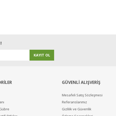
!
KAYIT OL
RİLER
GÜVENLİ ALIŞVERİŞ
Mesafeli Satış Sözleşmesi
anı
Referanslarımız
 Gübre
Gizlilik ve Güvenlik
tifi Bitkiler
Ödeme Seçenekleri