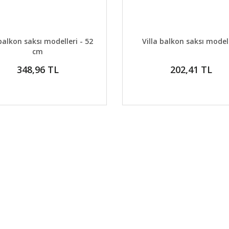
AYLAR
DETAYLAR
GELİNCE HABER VER
GELİNCE H
balkon saksı modelleri - 52
Villa balkon saksı model
cm
348,96 TL
202,41 TL