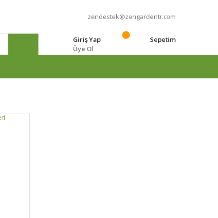
zendestek@zengardentr.com
Giriş Yap
Sepetim
Üye Ol
e