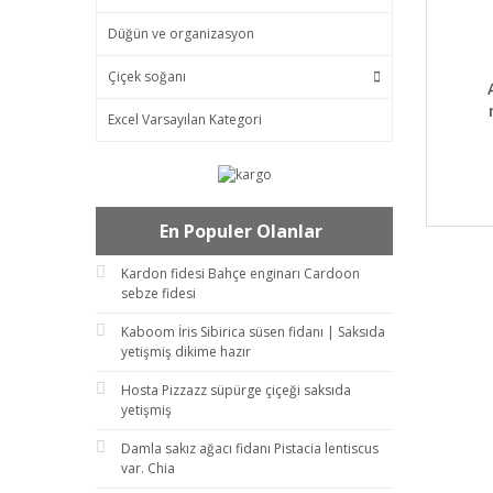
Düğün ve organizasyon
Çiçek soğanı
DET
Excel Varsayılan Kategori
En Populer Olanlar
Kardon fidesi Bahçe enginarı Cardoon
sebze fidesi
Kaboom İris Sibirica süsen fidanı | Saksıda
yetişmiş dikime hazır
Hosta Pizzazz süpürge çiçeği saksıda
yetişmiş
Damla sakız ağacı fidanı Pistacia lentiscus
var. Chia