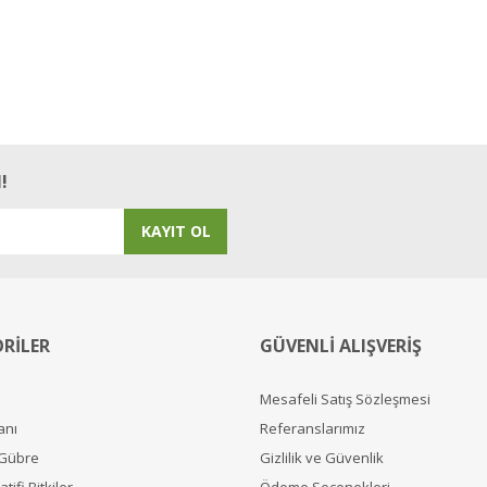
!
KAYIT OL
RİLER
GÜVENLİ ALIŞVERİŞ
Mesafeli Satış Sözleşmesi
anı
Referanslarımız
 Gübre
Gizlilik ve Güvenlik
tifi Bitkiler
Ödeme Seçenekleri