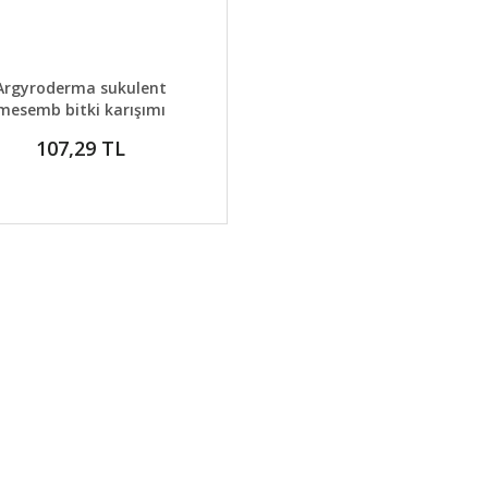
AYLAR
GELİNCE HABER VER
Argyroderma sukulent
mesemb bitki karışımı
yetişmiş
107,29 TL