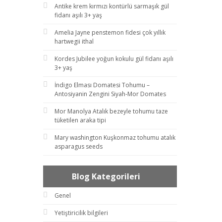
Antike krem kırmızı kontürlü sarmaşık gül
fidanı aşılı 3+ yaş
Amelia Jayne penstemon fidesi çok yıllık
hartwegii ithal
Kordes Jubilee yoğun kokulu gül fidanı aşılı
3+ yaş
İndigo Elması Domatesi Tohumu –
Antosiyanin Zengini Siyah-Mor Domates
Mor Manolya Atalık bezeyle tohumu taze
tüketilen araka tipi
Mary washington Kuşkonmaz tohumu atalık
asparagus seeds
Blog Kategorileri
Genel
Yetiştiricilik bilgileri