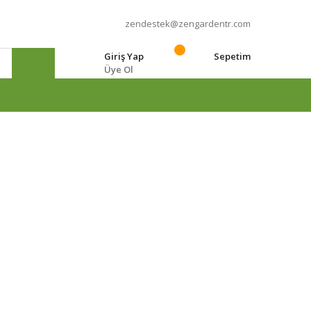
zendestek@zengardentr.com
Giriş Yap
Sepetim
Üye Ol
e