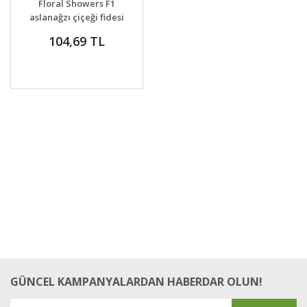
Floral Showers F1
VER
aslanağzı çiçeği fidesi
çift renkli
104,69 TL
GÜNCEL KAMPANYALARDAN HABERDAR OLUN!