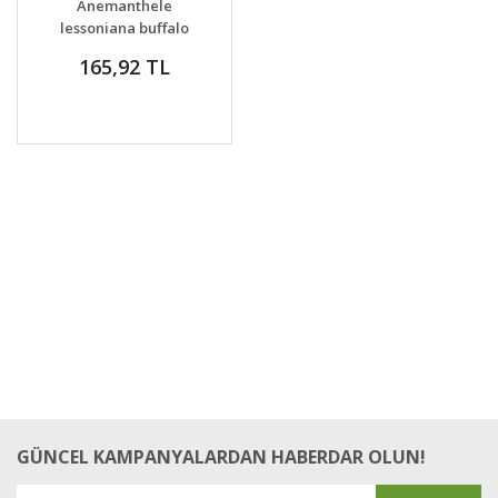
Anemanthele
VER
lessoniana buffalo
gold süs çimi fidesi
165,92 TL
GÜNCEL KAMPANYALARDAN HABERDAR OLUN!