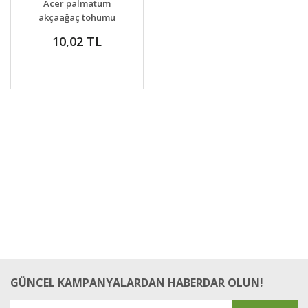
Acer palmatum
VER
akçaağaç tohumu
var.dissectum viridus
10,02 TL
GÜNCEL KAMPANYALARDAN HABERDAR OLUN!