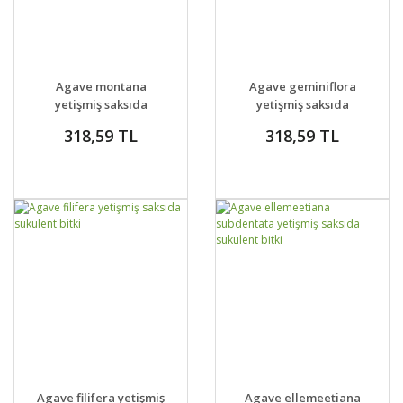
GELİNCE HABER
GELİNCE HABER
DETAYLAR
DETAYLAR
Agave montana
Agave geminiflora
VER
VER
yetişmiş saksıda
yetişmiş saksıda
sukulent bitki
sukulent bitki
318,59 TL
318,59 TL
GELİNCE HABER
GELİNCE HABER
DETAYLAR
DETAYLAR
Agave filifera yetişmiş
Agave ellemeetiana