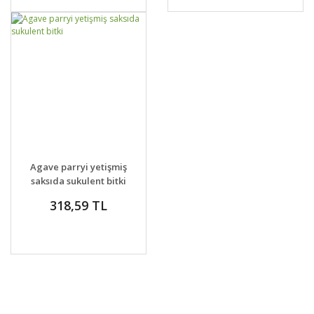
GELİNCE HABER
DETAYLAR
Agave parryi yetişmiş
VER
saksıda sukulent bitki
318,59 TL