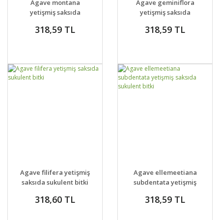
Agave montana
Agave geminiflora
VER
VER
yetişmiş saksıda
yetişmiş saksıda
sukulent bitki
sukulent bitki
318,59 TL
318,59 TL
GELİNCE HABER
GELİNCE HABER
DETAYLAR
DETAYLAR
Agave filifera yetişmiş
Agave ellemeetiana
VER
VER
saksıda sukulent bitki
subdentata yetişmiş
saksıda sukulent bitki
318,60 TL
318,59 TL