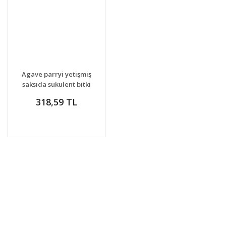
GELİNCE HABER
DETAYLAR
Agave parryi yetişmiş
VER
saksıda sukulent bitki
318,59 TL