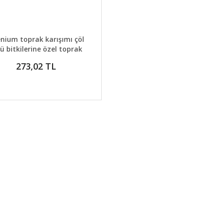
AYLAR
SEPETE EKLE
nium toprak karışımı çöl
ü bitkilerine özel toprak
karışımı 5 litre
273,02 TL