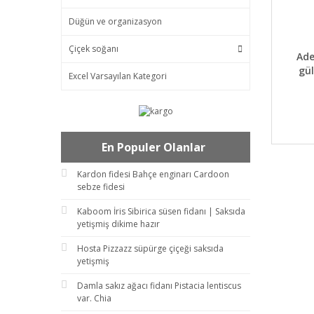
Düğün ve organizasyon
Çiçek soğanı
DET
Ade
gül
Excel Varsayılan Kategori
En Populer Olanlar
Kardon fidesi Bahçe enginarı Cardoon
sebze fidesi
Kaboom İris Sibirica süsen fidanı | Saksıda
yetişmiş dikime hazır
Hosta Pizzazz süpürge çiçeği saksıda
yetişmiş
Damla sakız ağacı fidanı Pistacia lentiscus
var. Chia