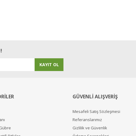
!
KAYIT OL
RİLER
GÜVENLİ ALIŞVERİŞ
Mesafeli Satış Sözleşmesi
anı
Referanslarımız
 Gübre
Gizlilik ve Güvenlik
tifi Bitkiler
Ödeme Seçenekleri