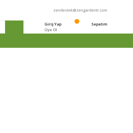
zendestek@zengardentr.com
Giriş Yap
Sepetim
Üye Ol
e