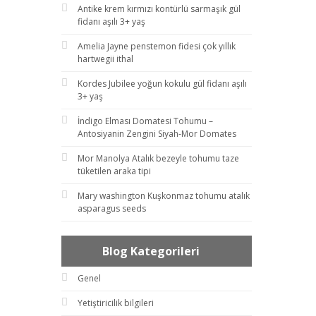
Antike krem kırmızı kontürlü sarmaşık gül
fidanı aşılı 3+ yaş
Amelia Jayne penstemon fidesi çok yıllık
hartwegii ithal
Kordes Jubilee yoğun kokulu gül fidanı aşılı
3+ yaş
İndigo Elması Domatesi Tohumu –
Antosiyanin Zengini Siyah-Mor Domates
Mor Manolya Atalık bezeyle tohumu taze
tüketilen araka tipi
Mary washington Kuşkonmaz tohumu atalık
asparagus seeds
Blog Kategorileri
Genel
Yetiştiricilik bilgileri