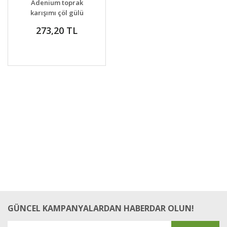
Adenium toprak
karışımı çöl gülü
bitkilerine özel toprak
273,20 TL
karışımı 5 litre
GÜNCEL KAMPANYALARDAN HABERDAR OLUN!